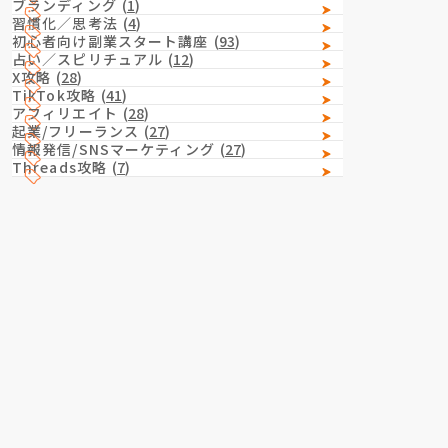
ブランディング
(
1
)
習慣化／思考法
(
4
)
初心者向け副業スタート講座
(
93
)
占い／スピリチュアル
(
12
)
X攻略
(
28
)
TikTok攻略
(
41
)
アフィリエイト
(
28
)
起業/フリーランス
(
27
)
情報発信/SNSマーケティング
(
27
)
Threads攻略
(
7
)