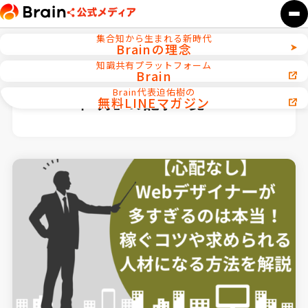
集合知から生まれる新時代
Brainの理念
知識共有プラットフォーム
Brain
ホーム
2024年
Brain代表迫佑樹の
無料LINEマガジン
「2024年1月」の記事一覧