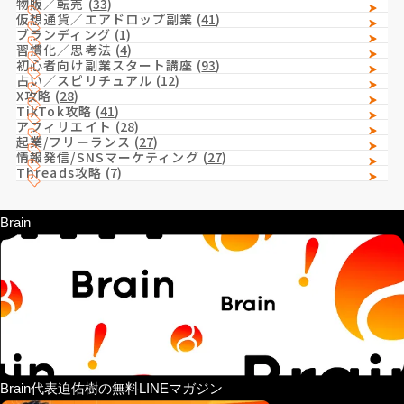
物販／転売
(
33
)
仮想通貨／エアドロップ副業
(
41
)
ブランディング
(
1
)
習慣化／思考法
(
4
)
初心者向け副業スタート講座
(
93
)
占い／スピリチュアル
(
12
)
X攻略
(
28
)
TikTok攻略
(
41
)
アフィリエイト
(
28
)
起業/フリーランス
(
27
)
情報発信/SNSマーケティング
(
27
)
Threads攻略
(
7
)
Brain
Brain代表迫佑樹の無料LINEマガジン