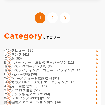
1
2
Category
カテゴリー
インタビュー
(
186
)
ランキング
(
41
)
コラム
(
66
)
Brainパートナー／注目のキーパーソン
(
11
)
セールス・クロージング術
(
8
)
セールスライティング・コピーライティング
(
14
)
Instagram攻略
(
50
)
YouTube／ショート動画運用
(
81
)
メルマガ／LINE／リストマーケティング
(
40
)
AI活用／自動化ツール
(
137
)
SEO／ブログ運営
(
53
)
コンテンツ販売ノウハウ
(
34
)
Webデザイン／WEB制作
(
65
)
動画編集／アニメーション制作
(
34
)