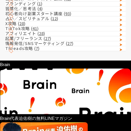
ブランディング
(
1
)
習慣化／思考法
(
4
)
初心者向け副業スタート講座
(
93
)
占い／スピリチュアル
(
12
)
X攻略
(
28
)
TikTok攻略
(
41
)
アフィリエイト
(
28
)
起業/フリーランス
(
27
)
情報発信/SNSマーケティング
(
27
)
Threads攻略
(
7
)
Brain
Brain代表迫佑樹の無料LINEマガジン