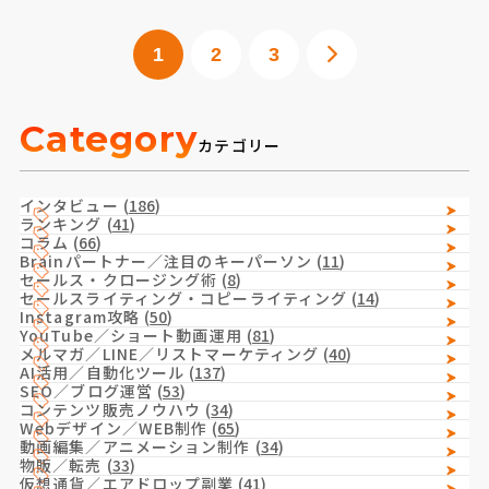
1
2
3
Category
カテゴリー
インタビュー
(
186
)
ランキング
(
41
)
コラム
(
66
)
Brainパートナー／注目のキーパーソン
(
11
)
セールス・クロージング術
(
8
)
セールスライティング・コピーライティング
(
14
)
Instagram攻略
(
50
)
YouTube／ショート動画運用
(
81
)
メルマガ／LINE／リストマーケティング
(
40
)
AI活用／自動化ツール
(
137
)
SEO／ブログ運営
(
53
)
コンテンツ販売ノウハウ
(
34
)
Webデザイン／WEB制作
(
65
)
動画編集／アニメーション制作
(
34
)
物販／転売
(
33
)
仮想通貨／エアドロップ副業
(
41
)