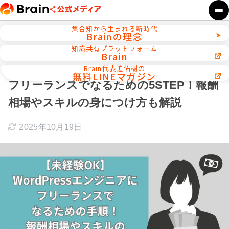
集合知から生まれる新時代
Brainの理念
ホーム
Webデザイン／WEB制作
知識共有プラットフォーム
Brain
【未経験OK】WordPressエンジニアに
Brain代表迫佑樹の
無料LINEマガジン
フリーランスでなるための5STEP！報酬
相場やスキルの身につけ方も解説
2025年10月19日