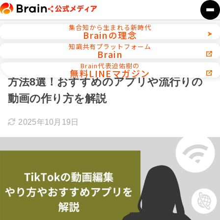
集合知から生まれる新時代
Brainの理念
ホーム
TikTok攻略
知識共有プラットフォーム
Brain
【これでマスター】TikTokの動画編集の
Brain代表迫佑樹の
無料LINEマガジン
方法8選！おすすめのアプリや流行りの
動画の作り方を解説
2025年10月19日