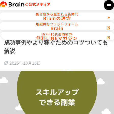
集合知から生まれる新時代
Brainの理念
ホーム
初心者向け副業スタート講座
知識共有プラットフォーム
Brain
【厳選】スキルアップできる副業5選！
Brain代表迫佑樹の
無料LINEマガジン
成功事例やより稼ぐためのコツついても
解説
2025年10月18日