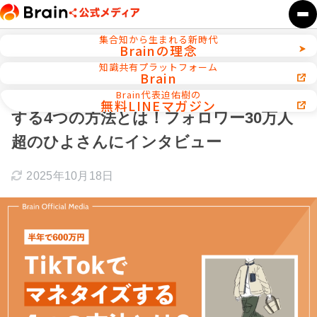
集合知から生まれる新時代
Brainの理念
ホーム
TikTok攻略
知識共有プラットフォーム
Brain
【半年で600万円】TikTokでマネタイズ
Brain代表迫佑樹の
無料LINEマガジン
する4つの方法とは！フォロワー30万人
超のひよさんにインタビュー
2025年10月18日