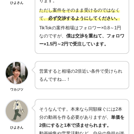
ります。
ひよさん
ただし案件をそのまま受けるのではなく
て、
必ず交渉するようにしてください。
TikTokの案件相場はフォロワー×0.8～1円
なのですが、
僕は交渉を重ねて、フォロワ
ー×1.5円～2円で受注しています。
営業すると相場の2倍近い条件で受けられ
るんですね…！
ワカジツ
そうなんです。本来なら同額稼ぐには2本
分の動画を作る必要がありますが、
単価を
2倍にすると1本で済ませられます。
ひよさん
動画編集や営業活動など、自分の負担が半