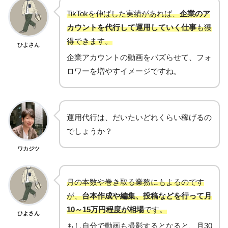
TikTokを伸ばした実績があれば、
企業のア
カウントを代行して運用していく仕事
も獲
得できます。
ひよさん
企業アカウントの動画をバズらせて、フォ
ロワーを増やすイメージですね。
運用代行は、だいたいどれくらい稼げるの
でしょうか？
ワカジツ
月の本数や巻き取る業務にもよるのです
が、
台本作成や編集、投稿などを行って月
10～15万円程度が相場
です。
ひよさん
もし自分で動画も撮影するとなると、月30