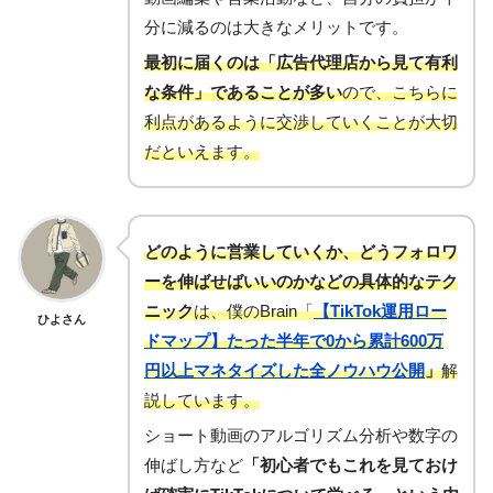
分に減るのは大きなメリットです。
最初に届くのは「広告代理店から見て有利
な条件」であることが多い
ので、こちらに
利点があるように交渉していくことが大切
だといえます。
どのように営業していくか、どうフォロワ
ーを伸ばせばいいのかなどの具体的なテク
ニック
は、僕のBrain「
【TikTok運用ロー
ひよさん
ドマップ】たった半年で0から累計600万
円以上マネタイズした全ノウハウ公開
」
解
説しています。
ショート動画のアルゴリズム分析や数字の
伸ばし方など
「初心者でもこれを見ておけ