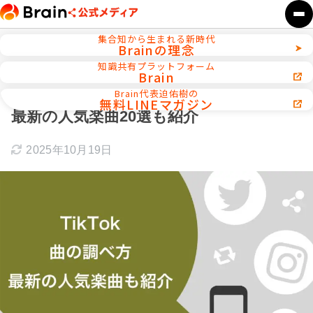
集合知から生まれる新時代
Brainの理念
ホーム
TikTok攻略
知識共有プラットフォーム
Brain
TikTokの曲の調べ方を徹底解説！2025年
Brain代表迫佑樹の
無料LINEマガジン
最新の人気楽曲20選も紹介
2025年10月19日