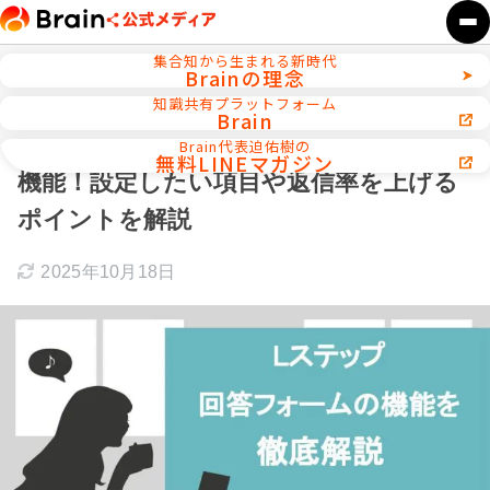
集合知から生まれる新時代
Brainの理念
ホーム
メルマガ／LINE／リストマーケティング
知識共有プラットフォーム
Brain
Lステップの回答フォームでできる6つの
Brain代表迫佑樹の
無料LINEマガジン
機能！設定したい項目や返信率を上げる
ポイントを解説
2025年10月18日