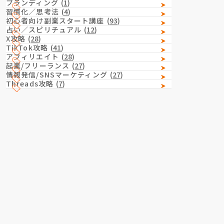
ブランディング
(
1
)
習慣化／思考法
(
4
)
初心者向け副業スタート講座
(
93
)
占い／スピリチュアル
(
12
)
X攻略
(
28
)
TikTok攻略
(
41
)
アフィリエイト
(
28
)
起業/フリーランス
(
27
)
情報発信/SNSマーケティング
(
27
)
Threads攻略
(
7
)