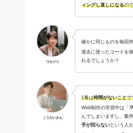
ィングし直しになる
の
確かに同じものを毎回
過去に使ったコードを
れるでしょうか？
ワカジツ
1番は
時間がないこと
で
Web制作の学習中は「
んでしまいますし、案
こうだいさん
手が回らない
という人