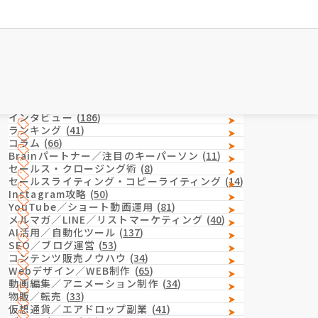
Category
カテゴリー
インタビュー
(
186
)
ランキング
(
41
)
コラム
(
66
)
Brainパートナー／注目のキーパーソン
(
11
)
セールス・クロージング術
(
8
)
セールスライティング・コピーライティング
(
14
)
Instagram攻略
(
50
)
YouTube／ショート動画運用
(
81
)
メルマガ／LINE／リストマーケティング
(
40
)
AI活用／自動化ツール
(
137
)
SEO／ブログ運営
(
53
)
コンテンツ販売ノウハウ
(
34
)
Webデザイン／WEB制作
(
65
)
動画編集／アニメーション制作
(
34
)
物販／転売
(
33
)
仮想通貨／エアドロップ副業
(
41
)