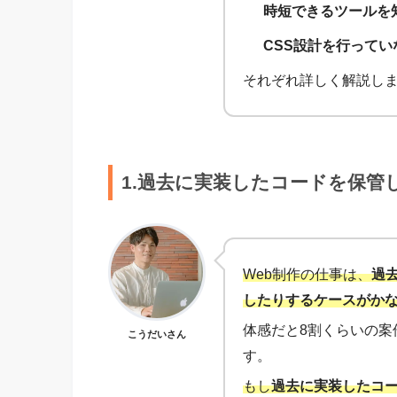
時短できるツールを
CSS設計を行ってい
それぞれ詳しく解説し
1.過去に実装したコードを保管
Web制作の仕事は、
過
したりするケースがか
体感だと8割くらいの案
こうだいさん
す。
もし
過去に実装したコ