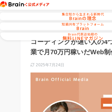
集合知から生まれる新時代
Brainの理念
知識共有プラットフォーム
Brain
ホーム
Webデザイン／WEB制作
Brain代表迫佑樹の
無料LINEマガジン
コーディングが遅い人の4
業で月70万円稼いだWeb
2025年7月24日