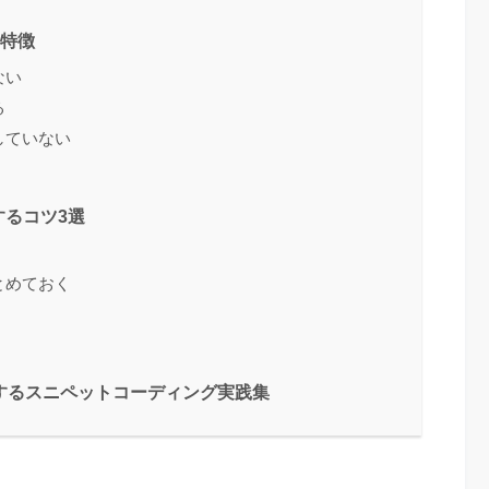
の特徴
ない
る
していない
るコツ3選
とめておく
するスニペットコーディング実践集