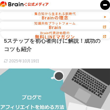
集合知から生まれる新時代
Brainの理念
ホーム
SEO／ブログ運営
知識共有プラットフォーム
Brain
【攻略】アフィリエイトブログの始め方
Brain代表迫佑樹の
無料LINEマガジン
5ステップを初心者向けに解説！成功の
コツも紹介
2025年10月19日