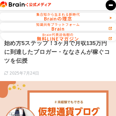
集合知から生まれる新時代
Brainの理念
ホーム
SEO／ブログ運営
知識共有プラットフォーム
Brain
【未経験でもできる】仮想通貨ブログの
Brain代表迫佑樹の
無料LINEマガジン
始め方5ステップ！3ヶ月で月収135万円
に到達したブロガー・ななさんが稼ぐコ
ツを伝授
2025年7月24日