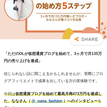
「ただのOLが仮想通貨ブログを始めて、3ヶ月で月135万
円の売り上げを達成」
信じられない話に聞こえるかもしれませんが、実際にブロ
グアフィリエイトで成果を出している方の実体験です。
今回は
仮想通貨ブログを始めて最高月商473万円を達成し
た、ななさん（
@_nana_fashion
）へのインタビュー
を