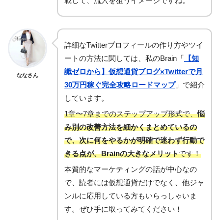
載して、流入を狙うイメージですね。
詳細なTwitterプロフィールの作り方やツイ
ートの方法に関しては、私のBrain「
【知
識ゼロから】仮想通貨ブログ×Twitterで月
ななさん
30万円稼ぐ完全攻略ロードマップ
」で紹介
しています。
1章〜7章までのステップアップ形式で、
悩
み別の改善方法を細かくまとめているの
で、次に何をやるかが明確で迷わず行動で
きる点が、Brainの大きなメリット
です！
本質的なマーケティングの話が中心なの
で、読者には仮想通貨だけでなく、他ジャ
ンルに応用している方もいらっしゃいま
す。ぜひ手に取ってみてください！