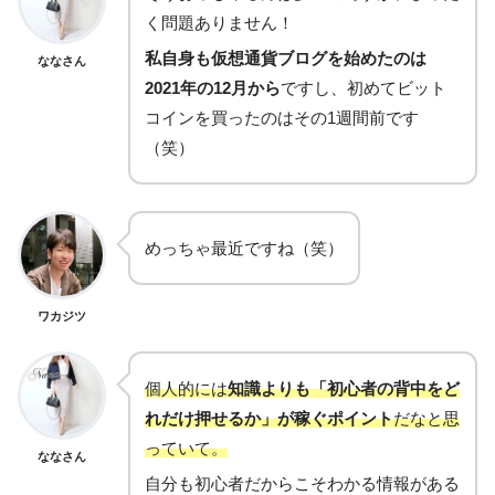
く問題ありません！
私自身も仮想通貨ブログを始めたのは
ななさん
2021年の12月から
ですし、初めてビット
コインを買ったのはその1週間前です
（笑）
めっちゃ最近ですね（笑）
ワカジツ
個人的には
知識よりも「初心者の背中をど
れだけ押せるか」が稼ぐポイント
だなと思
っていて。
ななさん
自分も初心者だからこそわかる情報がある