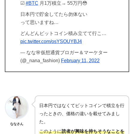
☑︎
#BTC
月1万積立→ 55万円😳
日本円で貯金してたら勿体ない
って思いますね…
どんどんビットコイン積み立てて行こ…
pic.twitter.com/osYSOUYBJ4
— なな🌸仮想通貨ブロガー＆マーケター
(@_nana_fashion)
February 11, 2022
日本円ではなくてビットコインで積立を行
ったときの、価格の違いを載せてみまし
た。
ななさん
このように
読者が興味を持ちそうなことを