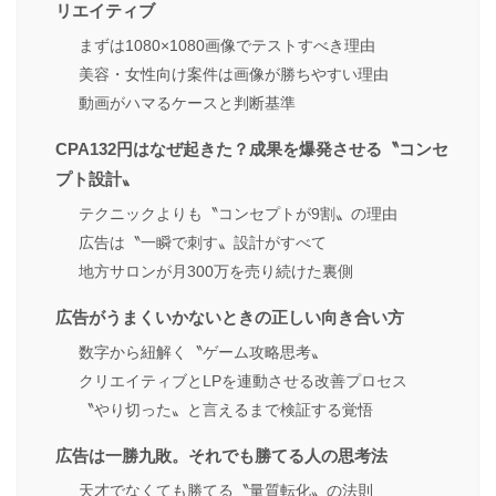
リエイティブ
まずは1080×1080画像でテストすべき理由
美容・女性向け案件は画像が勝ちやすい理由
動画がハマるケースと判断基準
CPA132円はなぜ起きた？成果を爆発させる〝コンセ
プト設計〟
テクニックよりも〝コンセプトが9割〟の理由
広告は〝一瞬で刺す〟設計がすべて
地方サロンが月300万を売り続けた裏側
広告がうまくいかないときの正しい向き合い方
数字から紐解く〝ゲーム攻略思考〟
クリエイティブとLPを連動させる改善プロセス
〝やり切った〟と言えるまで検証する覚悟
広告は一勝九敗。それでも勝てる人の思考法
天才でなくても勝てる〝量質転化〟の法則