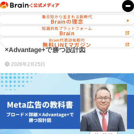
集合知から生まれる新時代
Brainの理念
ホーム
セールス・クロージング術
知識共有プラットフォーム
Brain
Meta広告の教科書｜ブロード×詳細
Brain代表迫佑樹の
無料LINEマガジン
×Advantage+で勝つ設計図
2026年2月25日