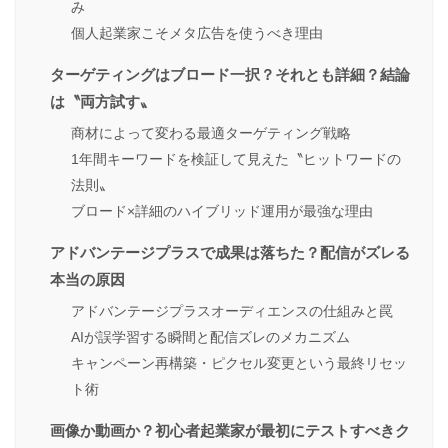
み
個人起業家こそメタ広告を使うべき理由
ターゲティングはブロード一択？それとも詳細？結論
は〝両方試す〟
商材によって変わる最適ターゲティング戦略
1年間キーワードを検証して見えた〝ヒットワードの
法則〟
ブロード×詳細のハイブリッド運用が最強な理由
アドバンテージプラスで成果は落ちた？配信がズレる
本当の原因
アドバンテージプラスオーディエンスの仕組みと罠
AIが誤学習する瞬間と配信ズレのメカニズム
キャンペーン再構築・ピクセル変更という最終リセッ
ト術
画像か動画か？初心者起業家が最初にテストすべきク