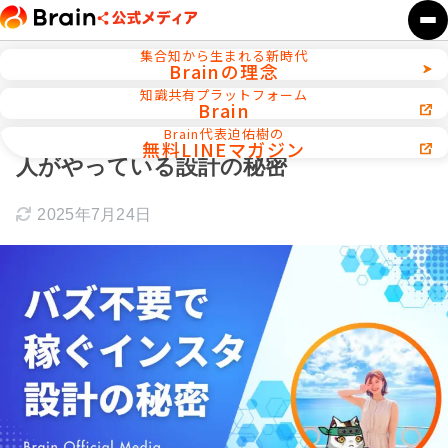
集合知から生まれる新時代
Brainの理念
ホーム
インタビュー
知識共有プラットフォーム
Brain
SNS収益化の本質とは？バズ不要で稼ぐ
Brain代表迫佑樹の
無料LINEマガジン
人がやっている設計の秘密
2025年7月24日