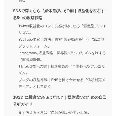
ある
SNSで稼ぐなら〝媒体選び〟が9割｜収益化を左右す
る5つの攻略戦略
Twitter収益化のコツ｜共感が鍵になる〝拡散型アルゴ
リズム〟
YouTubeで稼ぐ方法｜検索×関連動画を狙う〝SEO型
プラットフォーム〟
Instagramの収益戦略｜世界観×アルゴリズムを制する
〝演出型SNS〟
TikTok収益化の鍵｜初速勝負の〝再生特化型アルゴリ
ズム〟
ブログの収益導線｜SNSと掛け合わせる〝信頼補完メ
ディア〟として使う
あなたに最適なSNSはどれ？｜媒体選びのための自己
分析ガイド
まず考えるべきは〝自分が戦いやすい土俵〟