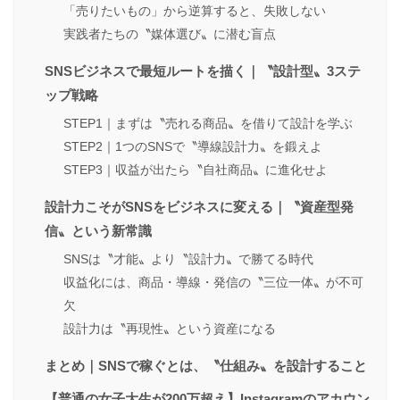
「売りたいもの」から逆算すると、失敗しない
実践者たちの〝媒体選び〟に潜む盲点
SNSビジネスで最短ルートを描く｜〝設計型〟3ステ
ップ戦略
STEP1｜まずは〝売れる商品〟を借りて設計を学ぶ
STEP2｜1つのSNSで〝導線設計力〟を鍛えよ
STEP3｜収益が出たら〝自社商品〟に進化せよ
設計力こそがSNSをビジネスに変える｜〝資産型発
信〟という新常識
SNSは〝才能〟より〝設計力〟で勝てる時代
収益化には、商品・導線・発信の〝三位一体〟が不可
欠
設計力は〝再現性〟という資産になる
まとめ｜SNSで稼ぐとは、〝仕組み〟を設計すること
【普通の女子大生が200万超え】Instagramのアカウン