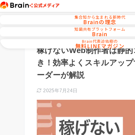
集合知から生まれる新時代
Brainの理念
知識共有プラットフォーム
Brain
ホーム
Webデザイン／WEB制作
Brain代表迫佑樹の
無料LINEマガジン
稼げないWeb制作者は静
き！効率よくスキルアップ
ーダーが解説
2025年7月24日