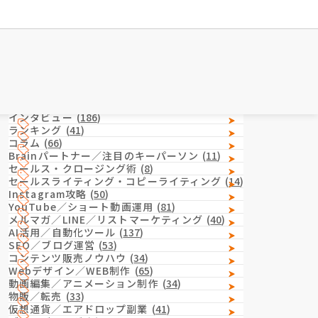
Category
カテゴリー
インタビュー
(
186
)
ランキング
(
41
)
コラム
(
66
)
Brainパートナー／注目のキーパーソン
(
11
)
セールス・クロージング術
(
8
)
セールスライティング・コピーライティング
(
14
)
Instagram攻略
(
50
)
YouTube／ショート動画運用
(
81
)
メルマガ／LINE／リストマーケティング
(
40
)
AI活用／自動化ツール
(
137
)
SEO／ブログ運営
(
53
)
コンテンツ販売ノウハウ
(
34
)
Webデザイン／WEB制作
(
65
)
動画編集／アニメーション制作
(
34
)
物販／転売
(
33
)
仮想通貨／エアドロップ副業
(
41
)