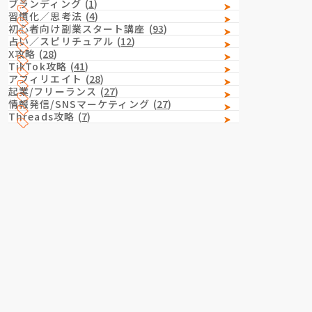
ブランディング
(
1
)
習慣化／思考法
(
4
)
初心者向け副業スタート講座
(
93
)
占い／スピリチュアル
(
12
)
X攻略
(
28
)
TikTok攻略
(
41
)
アフィリエイト
(
28
)
起業/フリーランス
(
27
)
情報発信/SNSマーケティング
(
27
)
Threads攻略
(
7
)