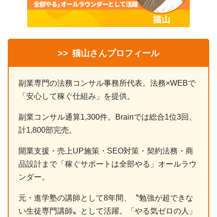
>>
猫山さんプロフィール
副業専門の法務コンサル事務所代表。法務×WEBで
「安心して稼ぐ仕組み」を提供。
副業コンサル通算1,300件。Brainでは総合1位3回、
計1,800部完売。
開業支援・売上UP施策・SEO対策・契約法務・商
品設計まで「稼ぐサポートは全部やる」オールラウ
ンダー。
元・進学塾の講師として8年間、〝勉強が超できな
い生徒専門講師〟として活躍。「やる気ゼロの人」