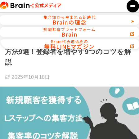
集合知から生まれる新時代
Brainの理念
ホーム
セールス・クロージング術
知識共有プラットフォーム
Brain
新規顧客を獲得するLステップへの集客
Brain代表迫佑樹の
無料LINEマガジン
方法9選！登録者を増やす9つのコツを解
説
2025年10月18日