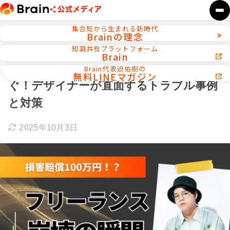
集合知から生まれる新時代
Brainの理念
ホーム
Webデザイン／WEB制作
知識共有プラットフォーム
Brain
フリーランス未払い・修正無限地獄を防
Brain代表迫佑樹の
無料LINEマガジン
ぐ！デザイナーが直面するトラブル事例
と対策
2025年10月3日