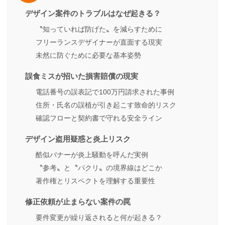
デザイン案件のトラブルはなぜ起きる？
〝知っていれば防げた〟を減らすために
フリーランスデザイナーが直面する現実
未然に防ぐために必要な基本姿勢
誤食ミスが招いた損害賠償の現実
電話番号の誤表記で100万円請求された事例
住所・氏名の誤植が引き起こす致命的リスク
確認フローと契約書で守れる安全ライン
デザイン盗用疑惑と炎上リスク
酷似バナーが炎上騒動を呼んだ実例
〝参考〟と〝パクリ〟の境界線はどこか
著作権とリスペクトを理解する重要性
修正依頼が止まらない案件の罠
要件変更が繰り返されると何が起きる？