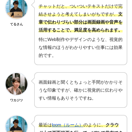
チャットだと、ついついテキストだけで完
結させようと考えてしまいがちですが、
文
章で伝わりづらい部分は画面録画や音声を
てるさん
活用することで、満足度を高められます。
特にWeb制作やデザインのような、視覚的
な情報のほうがわかりやすい仕事には効果
的です。
画面録画と聞くとちょっと手間がかかりそ
うな印象ですが、確かに視覚的に伝わりや
すい情報もありそうですね。
ワカジツ
最近は
loom（ルーム）
のように、
クラウ