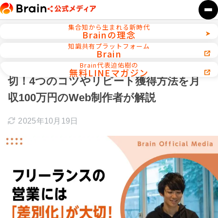
集合知から生まれる新時代
Brainの理念
ホーム
インタビュー
知識共有プラットフォーム
Brain
フリーランスの営業には「差別化」が大
Brain代表迫佑樹の
無料LINEマガジン
切！4つのコツやリピート獲得方法を月
収100万円のWeb制作者が解説
2025年10月19日