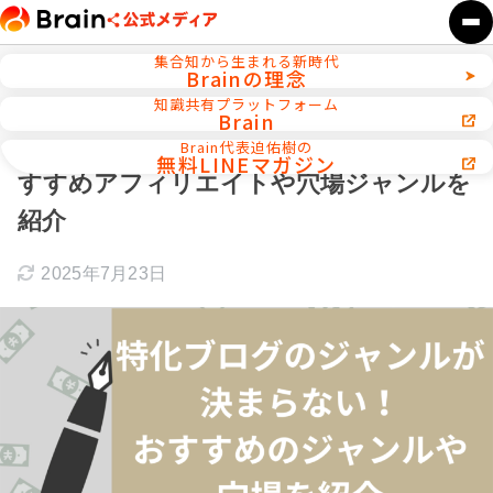
集合知から生まれる新時代
Brainの理念
ホーム
SEO／ブログ運営
知識共有プラットフォーム
Brain
特化ブログのジャンルが決まらない！お
Brain代表迫佑樹の
無料LINEマガジン
すすめアフィリエイトや穴場ジャンルを
紹介
2025年7月23日