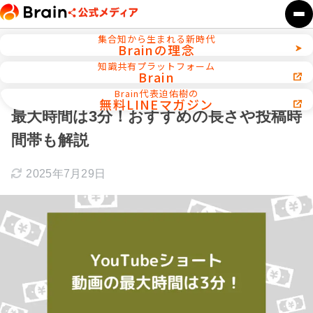
集合知から生まれる新時代
Brainの理念
ホーム
YouTube／ショート動画運用
知識共有プラットフォーム
Brain
【2025年最新】YouTubeショート動画の
Brain代表迫佑樹の
無料LINEマガジン
最大時間は3分！おすすめの長さや投稿時
間帯も解説
2025年7月29日