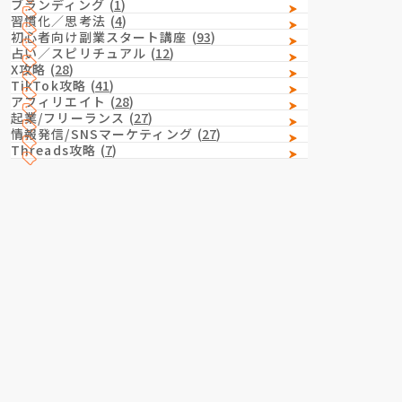
ブランディング
(
1
)
習慣化／思考法
(
4
)
初心者向け副業スタート講座
(
93
)
占い／スピリチュアル
(
12
)
X攻略
(
28
)
TikTok攻略
(
41
)
アフィリエイト
(
28
)
起業/フリーランス
(
27
)
情報発信/SNSマーケティング
(
27
)
Threads攻略
(
7
)