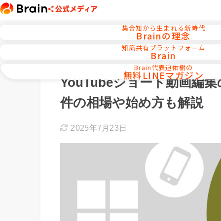
集合知から生まれる新時代
Brainの理念
知識共有プラットフォーム
Brain
ホーム
YouTube／ショート動画運用
Brain代表迫佑樹の
無料LINEマガジン
YouTubeショート動画
件の相場や始め方も解説
2025年7月23日