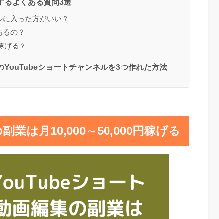
関するよくある質問3選
クールに入った方がいい？
要あるの？
稼げる？
のYouTubeショートチャンネルを3つ作れた方法
業は月10,000～50,000円稼げる