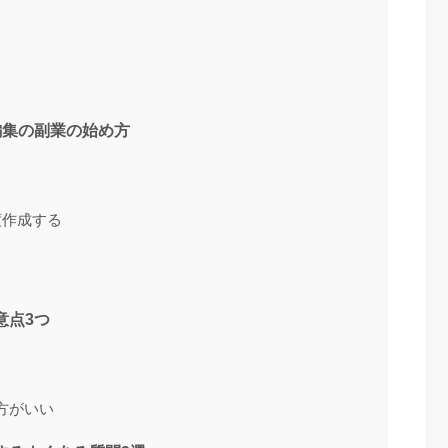
画編集の副業の始め方
度作成する
意点3つ
方がいい