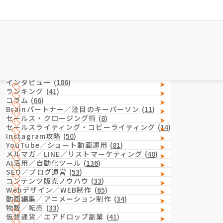
Category
カテゴリー
インタビュー
(
186
)
ランキング
(
41
)
コラム
(
66
)
Brainパートナー／注目のキーパーソン
(
11
)
セールス・クロージング術
(
8
)
セールスライティング・コピーライティング
(
14
)
Instagram攻略
(
50
)
YouTube／ショート動画運用
(
81
)
メルマガ／LINE／リストマーケティング
(
40
)
AI活用／自動化ツール
(
136
)
SEO／ブログ運営
(
53
)
コンテンツ販売ノウハウ
(
33
)
Webデザイン／WEB制作
(
65
)
動画編集／アニメーション制作
(
34
)
物販／転売
(
33
)
仮想通貨／エアドロップ副業
(
41
)