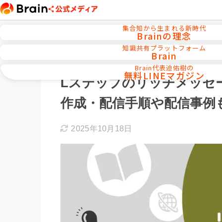
集合知から生まれる新時代
Brainの理念
知識共有プラットフォーム
Brain
ホーム
メルマガ／LINE／リストマーケテ
Brain代表迫佑樹の
無料LINEマガジン
Lステップのリッチメッセ
作成・配信手順や配信事例
2025年10月18日