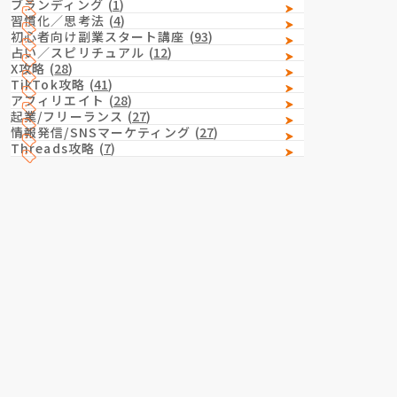
ブランディング
(
1
)
習慣化／思考法
(
4
)
初心者向け副業スタート講座
(
93
)
占い／スピリチュアル
(
12
)
X攻略
(
28
)
TikTok攻略
(
41
)
アフィリエイト
(
28
)
起業/フリーランス
(
27
)
情報発信/SNSマーケティング
(
27
)
Threads攻略
(
7
)