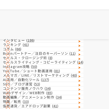
Category
カテゴリー
インタビュー
(
186
)
ランキング
(
41
)
コラム
(
66
)
Brainパートナー／注目のキーパーソン
(
11
)
セールス・クロージング術
(
8
)
セールスライティング・コピーライティング
(
14
)
Instagram攻略
(
50
)
YouTube／ショート動画運用
(
81
)
メルマガ／LINE／リストマーケティング
(
40
)
AI活用／自動化ツール
(
137
)
SEO／ブログ運営
(
53
)
コンテンツ販売ノウハウ
(
34
)
Webデザイン／WEB制作
(
65
)
動画編集／アニメーション制作
(
34
)
物販／転売
(
33
)
仮想通貨／エアドロップ副業
(
41
)