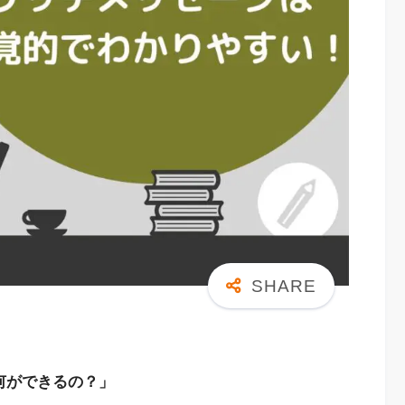
」
何ができるの？」