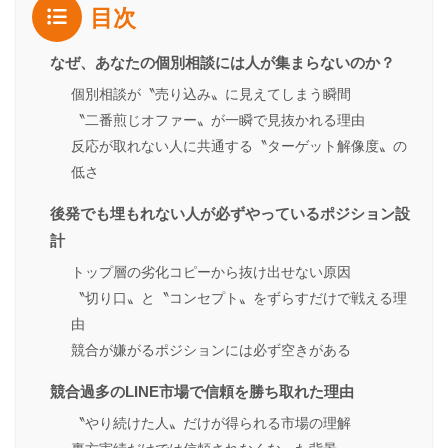
目次
なぜ、あなたの個別相談には人が集まらないのか？
個別相談が〝売り込み〟に見えてしまう瞬間
〝二番煎じオファー〟が一瞬で見抜かれる理由
反応が取れない人に共通する〝ターゲット解像度〟の
低さ
後発でも埋もれない人が必ずやっているポジション設
計
トップ層の劣化コピーから抜け出せない原因
〝切り口〟と〝コンセプト〟をずらすだけで戦える理
由
競合が嫌がるポジションには必ず空きがある
競合過多のLINE市場で信頼を勝ち取れた理由
〝やり続けた人〟だけが得られる市場の理解