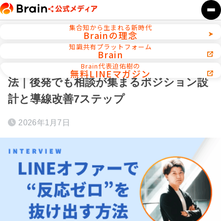
集合知から生まれる新時代
Brainの理念
ホーム
メルマガ／LINE／リストマーケティング
知識共有プラットフォーム
Brain
LINEオファーで“反応ゼロ”を抜け出す方
Brain代表迫佑樹の
無料LINEマガジン
法｜後発でも相談が集まるポジション設
計と導線改善7ステップ
2026年1月7日