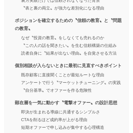
裏方実績だけでは信頼されなくなった背景
〝表と裏の両立〟が強力な差別化になる理由
ポジションを確立するための〝信頼の教育〟と〝問題
の教育〟
なぜ〝投資の教育〟をしなくても売れるのか
〝この人の話を聞きたい〟を生む信頼構築の仕組み
読者自身に〝結果が出ない理由〟を自覚させる方法
個別相談が入らないときに最初に見直すべきポイント
既存顧客に直接聞くことが最短ルートな理由
アンケートで行う〝マーケットチューニング〟の実践
〝自分基準〟でオファーを作る危険性
顕在層を一気に動かす〝電撃オファー〟の設計思想
即決が生まれる導線に共通するシンプルさ
CTAを削るほど成約率が上がる理由
短期オファーで申し込みが集中する心理構造