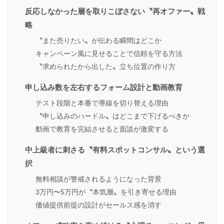
反応しなかった層を取りこぼさない〝再オファー〟戦
略
〝また売りたい〟が伝わる瞬間はどこか
キャンペーン風に見せることで信頼を守る方法
〝求められたから出した〟立ち位置の作り方
申し込み数を左右するフォーム設計と動画教育
テスト段階と本番で導線を切り替える理由
〝申し込みのハードル〟はどこまで下げるべきか
動画で教育を完結させると面談が激変する
中上級者に刺さる〝有料スポットコンサル〟という選
択
無料相談が警戒されるようになった背景
3万円〜5万円が〝本気層〟を引き寄せる理由
価値提供前提の設計がセールス感を消す