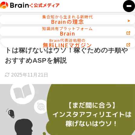
集合知から生まれる新時代
Brainの理念
ホーム
Instagram攻略
知識共有プラットフォーム
Brain
【まだ間に合う】インスタアフィリエイ
Brain代表迫佑樹の
無料LINEマガジン
トは稼げないはウソ！稼ぐための手順や
おすすめASPを解説
2025年11月21日