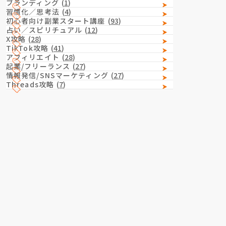
ブランディング
(
1
)
習慣化／思考法
(
4
)
初心者向け副業スタート講座
(
93
)
占い／スピリチュアル
(
12
)
X攻略
(
28
)
TikTok攻略
(
41
)
アフィリエイト
(
28
)
起業/フリーランス
(
27
)
情報発信/SNSマーケティング
(
27
)
Threads攻略
(
7
)