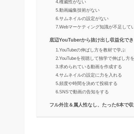
4.権威性がない
5.動画編集技術がない
6.サムネイルの設定がない
7.Webマーケティング知識が不足して
底辺YouTuberから抜け出し収益化で
1.YouTubeの伸ばし方を教材で学ぶ
2.YouTubeを視聴して独学で伸ばし方
3.求められている動画を作成する
4.サムネイルの設定に力を入れる
5.頻度や時間を決めて投稿する
6.SNSで動画の告知をする
フル外注＆属人性なし、たった6本で収益