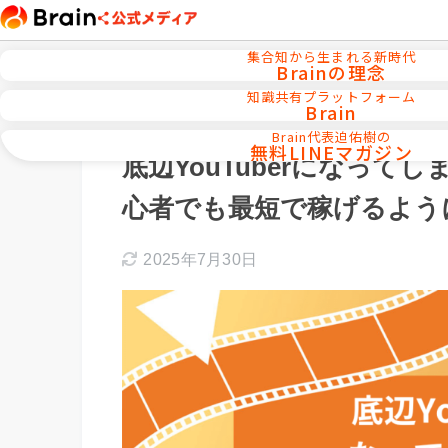
集合知から生まれる新時代
Brainの理念
知識共有プラットフォーム
Brain
ホーム
YouTube／ショート動画運用
Brain代表迫佑樹の
無料LINEマガジン
底辺YouTuberになって
心者でも最短で稼げるよう
2025年7月30日