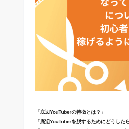
「底辺YouTuberの特徴とは？」
「底辺YouTuberを脱するためにどうし