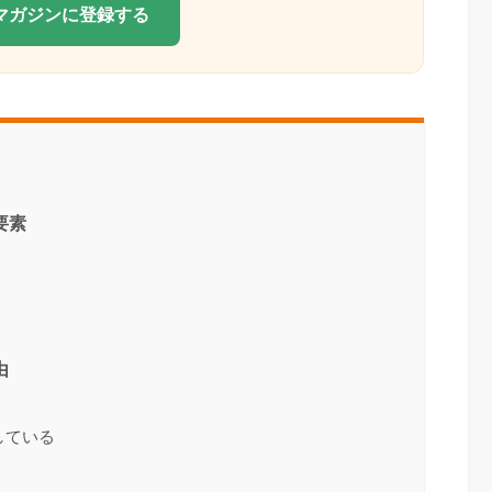
Eマガジンに登録する
要素
由
している