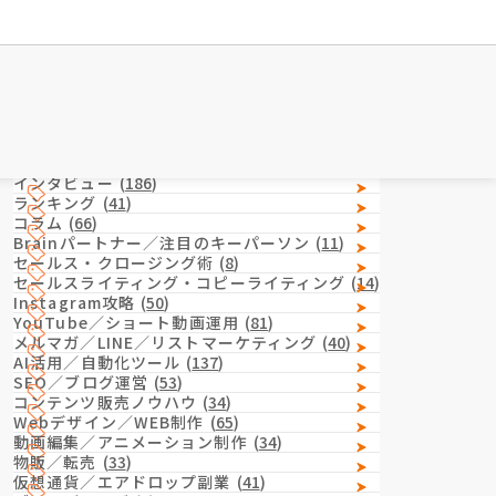
Category
カテゴリー
インタビュー
(
186
)
ランキング
(
41
)
コラム
(
66
)
Brainパートナー／注目のキーパーソン
(
11
)
セールス・クロージング術
(
8
)
セールスライティング・コピーライティング
(
14
)
Instagram攻略
(
50
)
YouTube／ショート動画運用
(
81
)
メルマガ／LINE／リストマーケティング
(
40
)
AI活用／自動化ツール
(
137
)
SEO／ブログ運営
(
53
)
コンテンツ販売ノウハウ
(
34
)
Webデザイン／WEB制作
(
65
)
動画編集／アニメーション制作
(
34
)
物販／転売
(
33
)
仮想通貨／エアドロップ副業
(
41
)