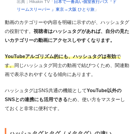
出典；Hikakin TV「
日本で一番高い個室夜行バス『ド
リームスリーパー 』東京→大阪 ひとり旅
」
動画のカテゴリーや内容を明確に示すのが、ハッシュタグ
の役割です。
視聴者はハッシュタグがあれば、自分の見た
いカテゴリーの動画にアクセスしやすくなります。
YouTubeアルゴリズム的にも、ハッシュタグは有効
で
す。
同じハッシュタグ同士の動画で結びつくため、関連動
画で表示されやすくなる傾向にあります。
ハッシュタグはSNS共通の機能として
YouTube以外の
SNSとの連携にも活用できる
ため、使い方をマスターし
ておくと非常に便利です。
ハッシュタグとタグ（メタタグ）の違い