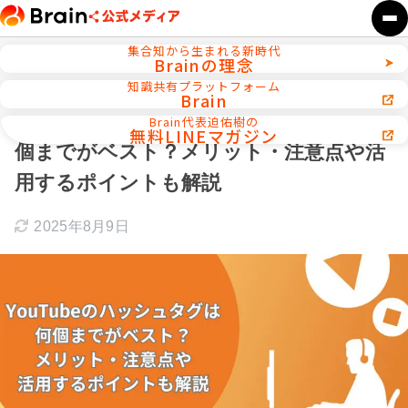
集合知から生まれる新時代
Brainの理念
ホーム
YouTube／ショート動画運用
知識共有プラットフォーム
Brain
【2025年】YouTubeのハッシュタグは何
Brain代表迫佑樹の
無料LINEマガジン
個までがベスト？メリット・注意点や活
用するポイントも解説
2025年8月9日