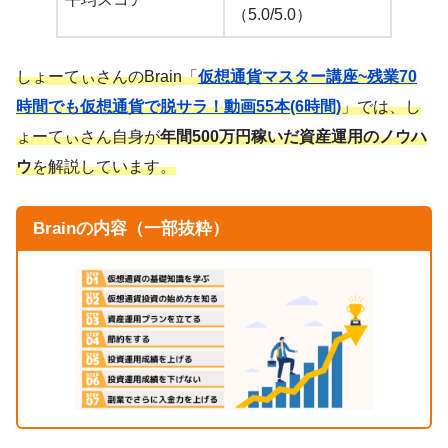
（5.0/5.0）
しょーてぃさんのBrain「
仮想通貨マスター講座~残業70
時間でも仮想通貨で脱サラ！動画55本(6時間)
」では、し
ょーてぃさん自身が
年間500万円稼いだ資産運用のノウハ
ウ
を解説しています。
Brainの内容（一部抜粋）