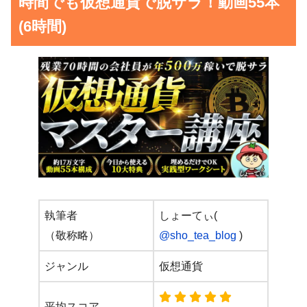
時間でも仮想通貨で脱サラ！動画55本
(6時間)
執筆者
しょーてぃ(
（敬称略）
@sho_tea_blog
)
ジャンル
仮想通貨
平均スコア