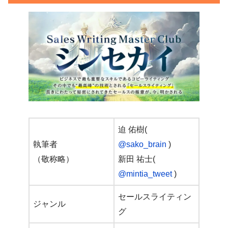
迫 佑樹(
執筆者
@sako_brain
)
（敬称略）
新田 祐士(
@mintia_tweet
)
セールスライティン
ジャンル
グ