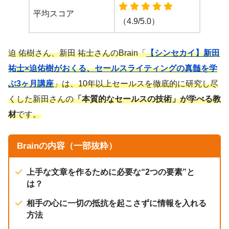
平均スコア
（4.9/5.0）
迫 佑樹さん、新田 祐士さんのBrain「
【シンセカイ】新田
祐士×迫佑樹がおくる、セールスライティングの真髄を学
ぶ3ヶ月講座
」は、10年以上セールスを徹底的に研究し尽
くした新田さんの
「本質的なセールスの技術」が学べる教
材
です。
Brainの内容（一部抜粋）
上手な文章を作るために必要な“2つの要素”と
は？
相手の心に一切の抵抗を起こさずに情報を入れる
方法