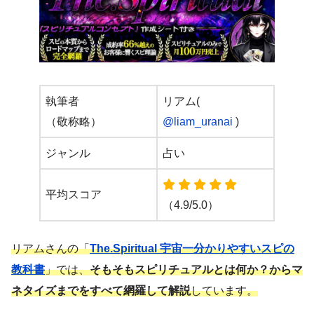
執筆者
リアム(
（敬称略）
@liam_uranai
)
ジャンル
占い
平均スコア
（4.9/5.0）
リアムさんの「
The.Spiritual 宇宙一分かりやすいスピの
教科書
」では、
そもそもスピリチュアルとは何か？からマ
ネタイズまでをすべて網羅して解説
しています。