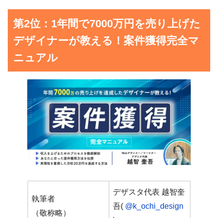
第2位：1年間で7000万円を売り上げた
デザイナーが教える！案件獲得完全マ
ニュアル
デザスタ代表 越智奎
執筆者
吾(
@k_ochi_design
（敬称略）