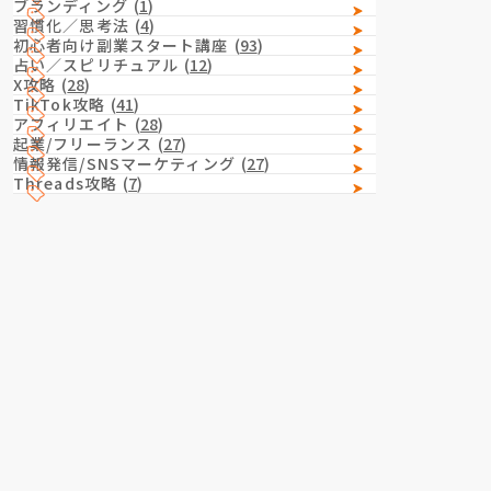
ブランディング
(
1
)
習慣化／思考法
(
4
)
初心者向け副業スタート講座
(
93
)
占い／スピリチュアル
(
12
)
X攻略
(
28
)
TikTok攻略
(
41
)
アフィリエイト
(
28
)
起業/フリーランス
(
27
)
情報発信/SNSマーケティング
(
27
)
Threads攻略
(
7
)