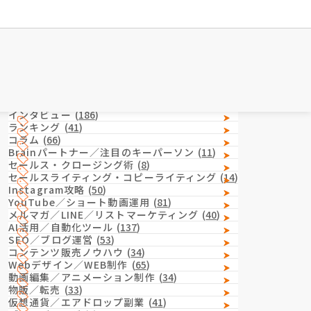
Category
カテゴリー
インタビュー
(
186
)
ランキング
(
41
)
コラム
(
66
)
Brainパートナー／注目のキーパーソン
(
11
)
セールス・クロージング術
(
8
)
セールスライティング・コピーライティング
(
14
)
Instagram攻略
(
50
)
YouTube／ショート動画運用
(
81
)
メルマガ／LINE／リストマーケティング
(
40
)
AI活用／自動化ツール
(
137
)
SEO／ブログ運営
(
53
)
コンテンツ販売ノウハウ
(
34
)
Webデザイン／WEB制作
(
65
)
動画編集／アニメーション制作
(
34
)
物販／転売
(
33
)
仮想通貨／エアドロップ副業
(
41
)