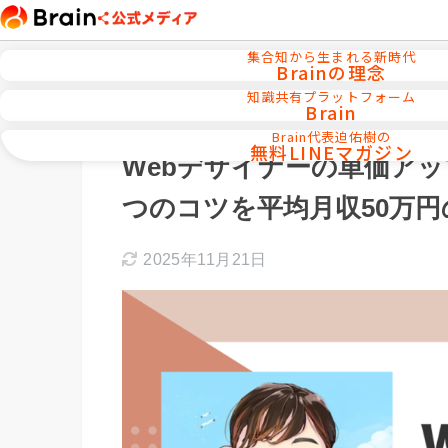
集合知から生まれる新時代
Brainの理念
知識共有プラットフォーム
Brain
ホーム
Webデザイン／WEB制作
Brain代表迫佑樹の
無料LINEマガジン
Webデザイナーの単価ア
つのコツを平均月収50万
2025年11月21日