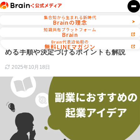
集合知から生まれる新時代
Brainの理念
ホーム
初心者向け副業スタート講座
知識共有プラットフォーム
Brain
副業におすすめの起業アイデア10選！始
Brain代表迫佑樹の
無料LINEマガジン
める手順や決定づけるポイントも解説
2025年10月18日