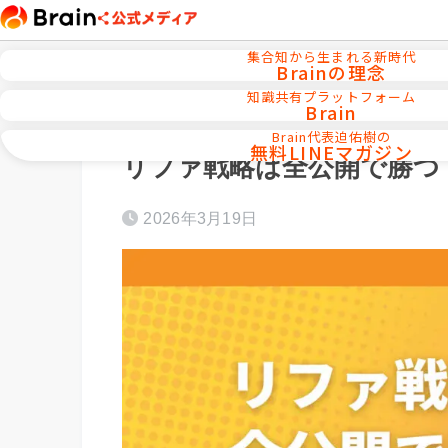
集合知から生まれる新時代
Brainの理念
知識共有プラットフォーム
Brain
ホーム
AI活用／自動化ツール
Brain代表迫佑樹の
無料LINEマガジン
リファ戦略は全公開で勝つ
2026年3月19日