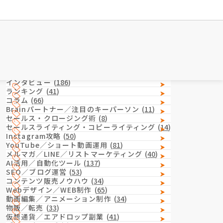
Category
カテゴリー
インタビュー
(
186
)
ランキング
(
41
)
コラム
(
66
)
Brainパートナー／注目のキーパーソン
(
11
)
セールス・クロージング術
(
8
)
セールスライティング・コピーライティング
(
14
)
Instagram攻略
(
50
)
YouTube／ショート動画運用
(
81
)
メルマガ／LINE／リストマーケティング
(
40
)
AI活用／自動化ツール
(
137
)
SEO／ブログ運営
(
53
)
コンテンツ販売ノウハウ
(
34
)
Webデザイン／WEB制作
(
65
)
動画編集／アニメーション制作
(
34
)
物販／転売
(
33
)
仮想通貨／エアドロップ副業
(
41
)