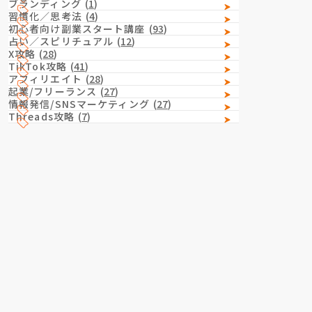
ブランディング
(
1
)
習慣化／思考法
(
4
)
初心者向け副業スタート講座
(
93
)
占い／スピリチュアル
(
12
)
X攻略
(
28
)
TikTok攻略
(
41
)
アフィリエイト
(
28
)
起業/フリーランス
(
27
)
情報発信/SNSマーケティング
(
27
)
Threads攻略
(
7
)