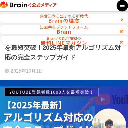
集合知から生まれる新時代
Brainの理念
ホーム
AI活用／自動化ツール
知識共有プラットフォーム
Brain
【YouTubeの伸ばし方】登録者数1000人
Brain代表迫佑樹の
無料LINEマガジン
を最短突破！2025年最新アルゴリズム対
応の完全ステップガイド
2025年10月1日