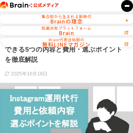
集合知から生まれる新時代
Brainの理念
ホーム
Instagram攻略
知識共有プラットフォーム
Brain
【保存版】Instagram運用代行7選！依頼
Brain代表迫佑樹の
無料LINEマガジン
できる5つの内容と費用・選ぶポイント
を徹底解説
2025年10月18日