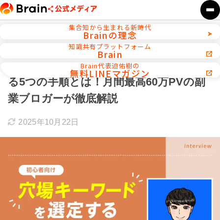
集合知から生まれる新時代
Brainの理念
ホーム
SEO／ブログ運営
知識共有プラットフォーム
Brain
【初心者向け】穴場キーワードを選定す
Brain代表迫佑樹の
無料LINEマガジン
る5つの手順とは！月間最高60万PVの副
業ブロガーが徹底解説
2025年10月22日