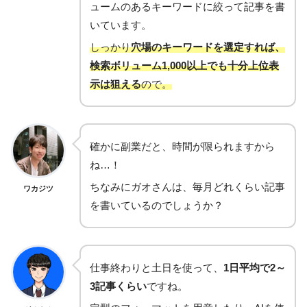
ュームのあるキーワードに絞って記事を書
いています。
しっかり
穴場のキーワードを選定すれば、
検索ボリューム1,000以上でも十分上位表
示は狙える
ので。
確かに副業だと、時間が限られますから
ね…！
ちなみにガオさんは、毎月どれくらい記事
ワカジツ
を書いているのでしょうか？
仕事終わりと土日を使って、
1日平均で2～
3記事くらい
ですね。