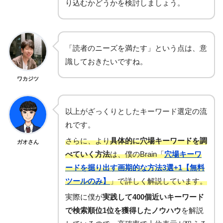
り込むかどうかを検討しましょう。
「読者のニーズを満たす」という点は、意
識しておきたいですね。
ワカジツ
以上がざっくりとしたキーワード選定の流
れです。
さらに、より
具体的に穴場キーワードを調
ガオさん
べていく方法
は、僕のBrain「
穴場キーワ
ードを掘り出す画期的な方法3選+1【無料
ツールのみ】
」で詳しく解説しています。
実際に僕が
実践して400個近いキーワード
で検索順位1位を獲得したノウハウ
を解説