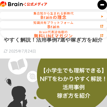
集合知から生まれる新時代
Brainの理念
ホーム
仮想通貨／エアドロップ副業
知識共有プラットフォーム
Brain
【小学生でも理解できる】NFTをわかり
Brain代表迫佑樹の
無料LINEマガジン
やすく解説！活用事例7選や稼ぎ方を紹介
2025年7月24日