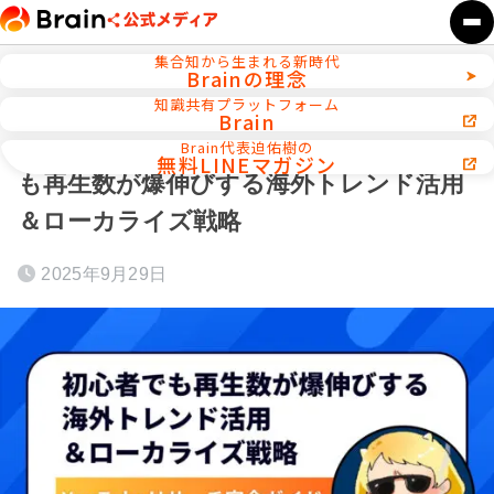
集合知から生まれる新時代
Brainの理念
ホーム
YouTube／ショート動画運用
知識共有プラットフォーム
Brain
YouTubeリサーチ完全ガイド｜初心者で
Brain代表迫佑樹の
無料LINEマガジン
も再生数が爆伸びする海外トレンド活用
＆ローカライズ戦略
2025年9月29日