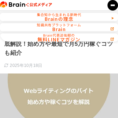
集合知から生まれる新時代
Brainの理念
ホーム
セールスライティング・コピーライティング
知識共有プラットフォーム
Brain
【必見】Webライティングのバイトを徹
Brain代表迫佑樹の
無料LINEマガジン
底解説！始め方や最短で月5万円稼ぐコツ
も紹介
2025年10月18日