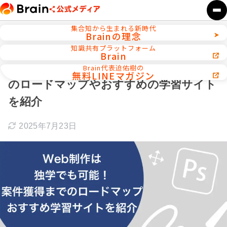
集合知から生まれる新時代
Brainの理念
ホーム
Webデザイン／WEB制作
知識共有プラットフォーム
Brain
Web制作は独学でも可能！案件獲得まで
Brain代表迫佑樹の
無料LINEマガジン
のロードマップやおすすめの学習サイト
を紹介
2025年7月23日