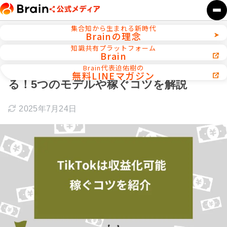
集合知から生まれる新時代
Brainの理念
ホーム
TikTok攻略
知識共有プラットフォーム
Brain
【月100万円も可】TikTokは収益化でき
Brain代表迫佑樹の
無料LINEマガジン
る！5つのモデルや稼ぐコツを解説
2025年7月24日