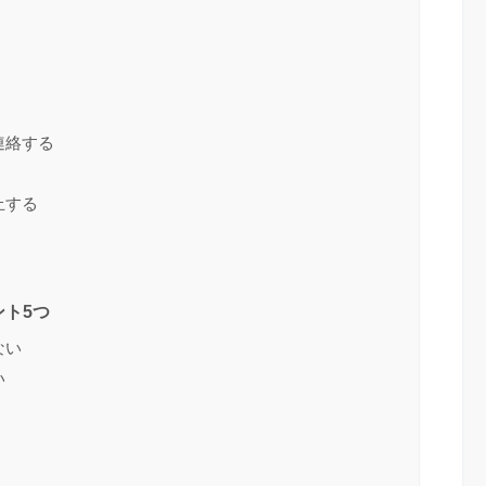
連絡する
止する
ト5つ
ない
い