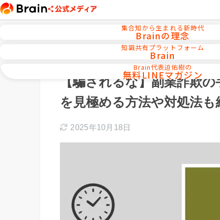
集合知から生まれる新時代
Brainの理念
知識共有プラットフォーム
Brain
ホーム
初心者向け副業スタート講座
Brain代表迫佑樹の
無料LINEマガジン
【騙されるな】副業詐欺の
を見極める方法や対処法も
2025年10月18日