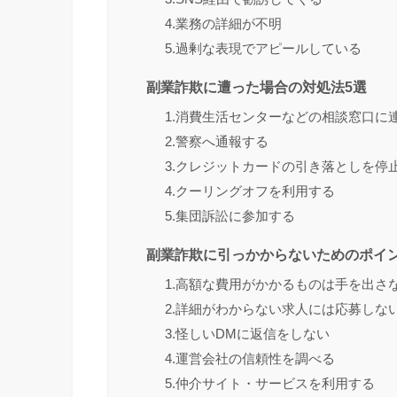
4.業務の詳細が不明
5.過剰な表現でアピールしている
副業詐欺に遭った場合の対処法5選
1.消費生活センターなどの相談窓口に
2.警察へ通報する
3.クレジットカードの引き落としを停
4.クーリングオフを利用する
5.集団訴訟に参加する
副業詐欺に引っかからないためのポイン
1.高額な費用がかかるものは手を出さ
2.詳細がわからない求人には応募しな
3.怪しいDMに返信をしない
4.運営会社の信頼性を調べる
5.仲介サイト・サービスを利用する