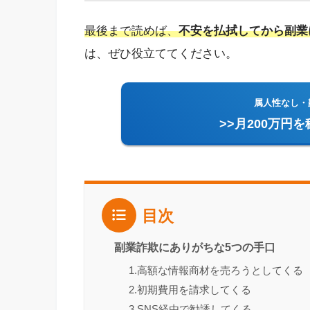
最後まで読めば、
不安を払拭してから副業
は、ぜひ役立ててください。
属人性なし・
>>月200万円
目次
副業詐欺にありがちな5つの手口
1.高額な情報商材を売ろうとしてくる
2.初期費用を請求してくる
3.SNS経由で勧誘してくる