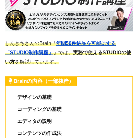
しんきちさんのBrain
「
年間50件納品を可能にする
「STUDIO制作講座」
」
では、
実務で使えるSTUDIOの使
い方
を解説しています。
Brainの内容（一部抜粋）
デザインの基礎
コーディングの基礎
エディタの説明
コンテンツの作成法