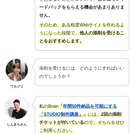
ードバックをもらえる機会があまりありま
せん。
そのため、ある程度Webサイトを作れるよ
うになった段階で、
他人の添削を受けるこ
とをおすすめします。
添削を受けるには、どのようにすればいい
のでしょうか？
ワカジツ
私のBrain
「
年間50件納品を可能にする
「STUDIO制作講座」
」
には、
2回の添削
チケットが付いている
ので、そちらをぜひ
しんきちさん
ご利用ください。