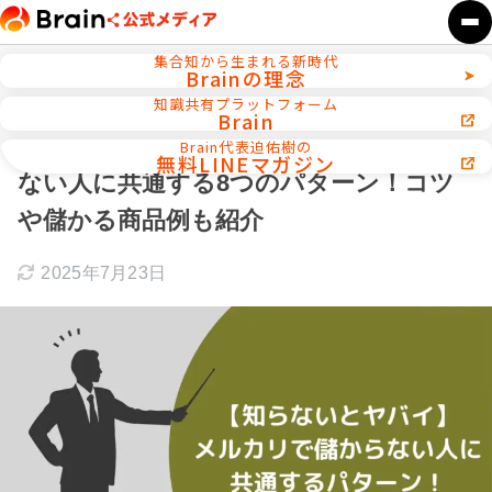
集合知から生まれる新時代
Brainの理念
ホーム
物販／転売
知識共有プラットフォーム
Brain
【知らないとヤバイ】メルカリで儲から
Brain代表迫佑樹の
無料LINEマガジン
ない人に共通する8つのパターン！コツ
や儲かる商品例も紹介
2025年7月23日