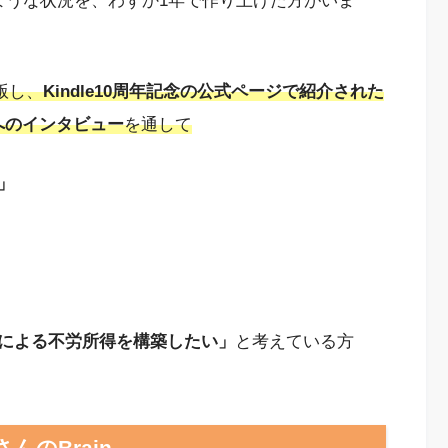
ような状況を、わずか1年で作り上げた方がいま
版し、
Kindle10周年記念の公式ページで紹介された
へのインタビュー
を通して
」
印税による不労所得を構築したい」
と考えている方
んのBrain