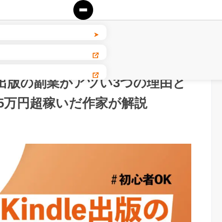
le出版の副業がアツい3つの理由と
5万円超稼いだ作家が解説