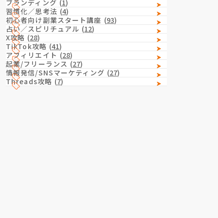
ブランディング
(
1
)
習慣化／思考法
(
4
)
初心者向け副業スタート講座
(
93
)
占い／スピリチュアル
(
12
)
X攻略
(
28
)
TikTok攻略
(
41
)
アフィリエイト
(
28
)
起業/フリーランス
(
27
)
情報発信/SNSマーケティング
(
27
)
Threads攻略
(
7
)