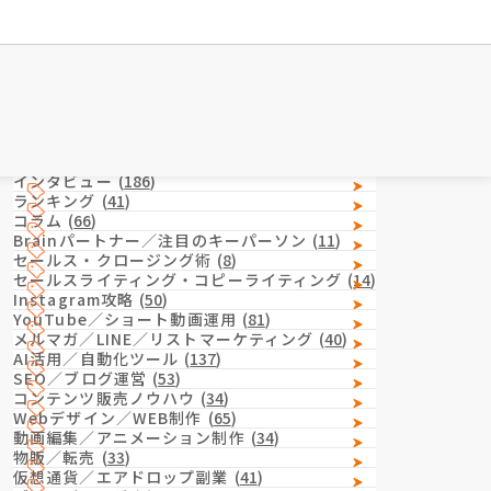
Category
カテゴリー
インタビュー
(
186
)
ランキング
(
41
)
コラム
(
66
)
Brainパートナー／注目のキーパーソン
(
11
)
セールス・クロージング術
(
8
)
セールスライティング・コピーライティング
(
14
)
Instagram攻略
(
50
)
YouTube／ショート動画運用
(
81
)
メルマガ／LINE／リストマーケティング
(
40
)
AI活用／自動化ツール
(
137
)
SEO／ブログ運営
(
53
)
コンテンツ販売ノウハウ
(
34
)
Webデザイン／WEB制作
(
65
)
動画編集／アニメーション制作
(
34
)
物販／転売
(
33
)
仮想通貨／エアドロップ副業
(
41
)