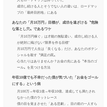
人もロードマップは持っていた
成功し続ける人とそうでない人の違いは、ロードマッ
プの「最終目的地」にある
あなたの「月10万円」目標が、成功を遠ざける〝危険
な落とし穴〟であるワケ
「月10万円稼ぐ」は才能の無駄遣い。成功し続ける人
が絶対に掲げない“限界を作る目標”
月10万円で人生は「良くなる」だけ。あなたのポテン
シャルを殺す〝満足の罠〟
心当たりはありませんか？お金の先にある〝本当のゴ
ール〟を見つける方法
年収10億でも不幸だった僕が気づいた「お金をゴール
にする」という病
月100万→年収1億→年収10億。達成しても満たされ
なかった僕のラットレース
僕の目を覚まさせた「ある悲劇」。目の前の一人すら