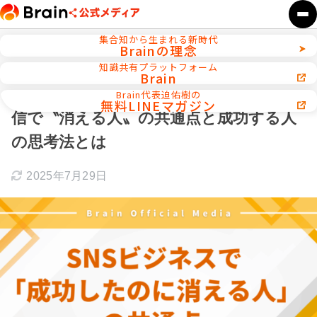
集合知から生まれる新時代
Brainの理念
ホーム
インタビュー
知識共有プラットフォーム
Brain
【総フォロワー20万社長が解説】情報発
Brain代表迫佑樹の
無料LINEマガジン
信で〝消える人〟の共通点と成功する人
の思考法とは
2025年7月29日