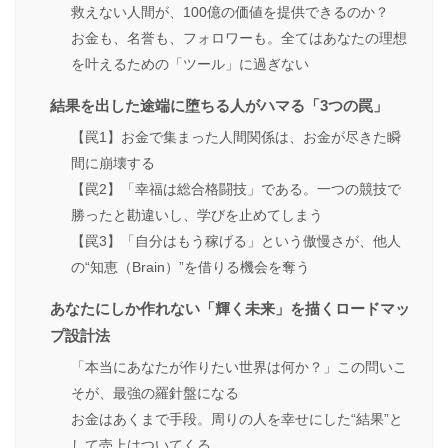
救えない人間が、100億の価値を提供できるのか？
お金も、名誉も、フォロワーも。全てはあなたの理想
を叶えるための「ツール」に過ぎない
結果を出した途端に堕ちる人がハマる「3つの罠」
【罠1】お金で集まった人間関係は、お金が尽きた瞬
間に崩壊する
【罠2】「幸福は総合格闘技」である。一つの競技で
勝ったと勘違いし、学びを止めてしまう
【罠3】「自分はもう稼げる」という傲慢さが、他人
の“知恵（Brain）”を借りる機会を奪う
あなたにしか作れない「輝く未来」を描くロードマッ
プ設計法
「本当にあなたが作りたい世界は何か？」この問いこ
そが、最強の羅針盤になる
お金はあくまで手段。周りの人を幸せにした“結果”と
して売上はついてくる