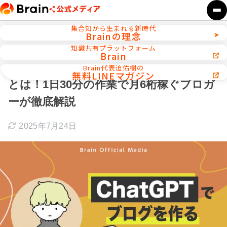
集合知から生まれる新時代
Brainの理念
ホーム
AI活用／自動化ツール
知識共有プラットフォーム
Brain
ChatGPTでブログを作る3つのメリット
Brain代表迫佑樹の
無料LINEマガジン
とは！1日30分の作業で月6桁稼ぐブロガ
ーが徹底解説
2025年7月24日