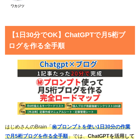
ワカジツ
【1日30分でOK】ChatGPTで月5桁ブ
ログを作る全手順
はじめさんのBrain「
㊙︎プロンプトを使い1日30分の作業
で月5桁ブログを作る全手順
」では、
ChatGPTを活用して