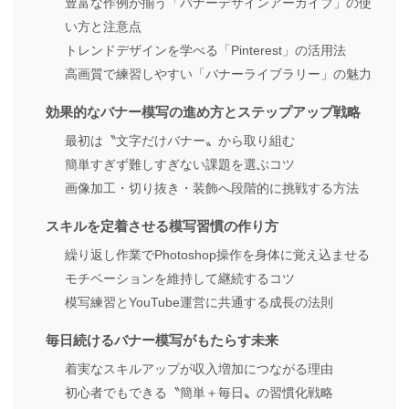
豊富な作例が揃う「バナーデザインアーカイブ」の使
い方と注意点
トレンドデザインを学べる「Pinterest」の活用法
高画質で練習しやすい「バナーライブラリー」の魅力
効果的なバナー模写の進め方とステップアップ戦略
最初は〝文字だけバナー〟から取り組む
簡単すぎず難しすぎない課題を選ぶコツ
画像加工・切り抜き・装飾へ段階的に挑戦する方法
スキルを定着させる模写習慣の作り方
繰り返し作業でPhotoshop操作を身体に覚え込ませる
モチベーションを維持して継続するコツ
模写練習とYouTube運営に共通する成長の法則
毎日続けるバナー模写がもたらす未来
着実なスキルアップが収入増加につながる理由
初心者でもできる〝簡単＋毎日〟の習慣化戦略