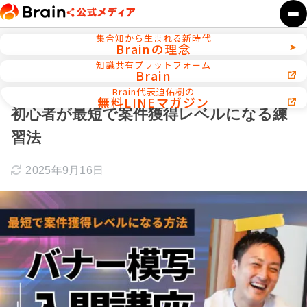
集合知から生まれる新時代
Brainの理念
ホーム
Webデザイン／WEB制作
知識共有プラットフォーム
Brain
【保存版】バナー模写入門｜Photoshop
Brain代表迫佑樹の
無料LINEマガジン
初心者が最短で案件獲得レベルになる練
習法
2025年9月16日