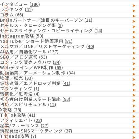
インタビュー
(
186
)
ランキング
(
41
)
コラム
(
66
)
Brainパートナー／注目のキーパーソン
(
11
)
セールス・クロージング術
(
8
)
セールスライティング・コピーライティング
(
14
)
Instagram攻略
(
50
)
YouTube／ショート動画運用
(
81
)
メルマガ／LINE／リストマーケティング
(
40
)
AI活用／自動化ツール
(
137
)
SEO／ブログ運営
(
53
)
コンテンツ販売ノウハウ
(
34
)
Webデザイン／WEB制作
(
65
)
動画編集／アニメーション制作
(
34
)
物販／転売
(
33
)
仮想通貨／エアドロップ副業
(
41
)
ブランディング
(
1
)
習慣化／思考法
(
4
)
初心者向け副業スタート講座
(
93
)
占い／スピリチュアル
(
12
)
X攻略
(
28
)
TikTok攻略
(
41
)
アフィリエイト
(
28
)
起業/フリーランス
(
27
)
情報発信/SNSマーケティング
(
27
)
Threads攻略
(
7
)