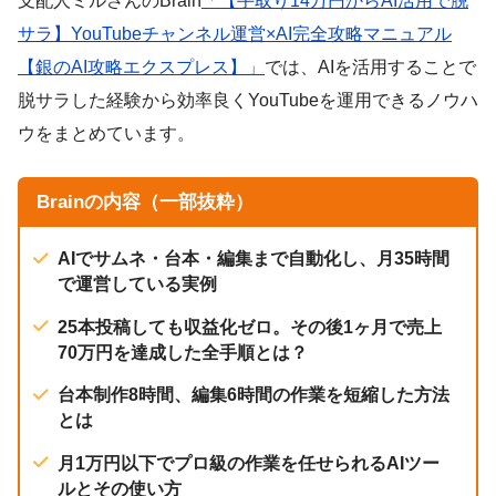
支配人ミルさんのBrain
「【手取り14万円からAI活用で脱
サラ】YouTubeチャンネル運営×AI完全攻略マニュアル
【銀のAI攻略エクスプレス】」
では、AIを活用することで
脱サラした経験から効率良くYouTubeを運用できるノウハ
ウをまとめています。
Brainの内容（一部抜粋）
AIでサムネ・台本・編集まで自動化し、月35時間
で運営している実例
25本投稿しても収益化ゼロ。その後1ヶ月で売上
70万円を達成した全手順とは？
台本制作8時間、編集6時間の作業を短縮した方法
とは
月1万円以下でプロ級の作業を任せられるAIツー
ルとその使い方