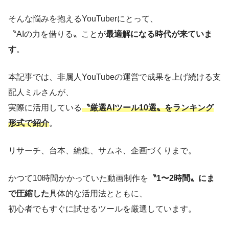
そんな悩みを抱えるYouTuberにとって、
〝AIの力を借りる〟ことが
最適解になる時代が来ていま
す
。
本記事では、非属人YouTubeの運営で成果を上げ続ける支
配人ミルさんが、
実際に活用している
〝厳選AIツール10選〟をランキング
形式で紹介
。
リサーチ、台本、編集、サムネ、企画づくりまで。
かつて10時間かかっていた動画制作を
〝1〜2時間〟にま
で圧縮した
具体的な活用法とともに、
初心者でもすぐに試せるツールを厳選しています。