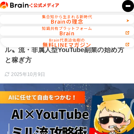
集合知から生まれる新時代
Brainの理念
ホーム
AI活用／自動化ツール
知識共有プラットフォーム
Brain
AIに任せて自由をつかむ！〝支配人ミ
Brain代表迫佑樹の
無料LINEマガジン
ル〟流・非属人型YouTube副業の始め方
と稼ぎ方
2025年10月9日