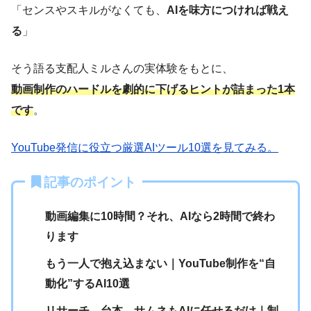
「センスやスキルがなくても、
AIを味方につければ戦え
る
」
そう語る支配人ミルさんの実体験をもとに、
動画制作のハードルを劇的に下げるヒントが詰まった1本
です
。
YouTube発信に役立つ厳選AIツール10選を見てみる。
記事のポイント
動画編集に10時間？それ、AIなら2時間で終わ
ります
もう一人で抱え込まない｜YouTube制作を“自
動化”するAI10選
リサーチ、台本、サムネもAIに任せるだけ｜制