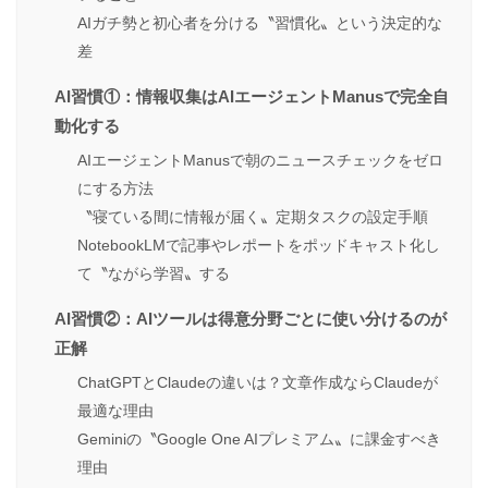
AIガチ勢と初心者を分ける〝習慣化〟という決定的な
差
AI習慣①：情報収集はAIエージェントManusで完全自
動化する
AIエージェントManusで朝のニュースチェックをゼロ
にする方法
〝寝ている間に情報が届く〟定期タスクの設定手順
NotebookLMで記事やレポートをポッドキャスト化し
て〝ながら学習〟する
AI習慣②：AIツールは得意分野ごとに使い分けるのが
正解
ChatGPTとClaudeの違いは？文章作成ならClaudeが
最適な理由
Geminiの〝Google One AIプレミアム〟に課金すべき
理由