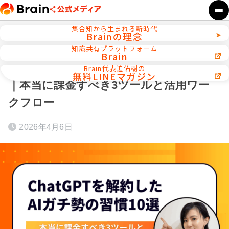
集合知から生まれる新時代
Brainの理念
ホーム
AI活用／自動化ツール
知識共有プラットフォーム
Brain
ChatGPTを解約したAIガチ勢の習慣10選
Brain代表迫佑樹の
無料LINEマガジン
｜本当に課金すべき3ツールと活用ワー
クフロー
2026年4月6日