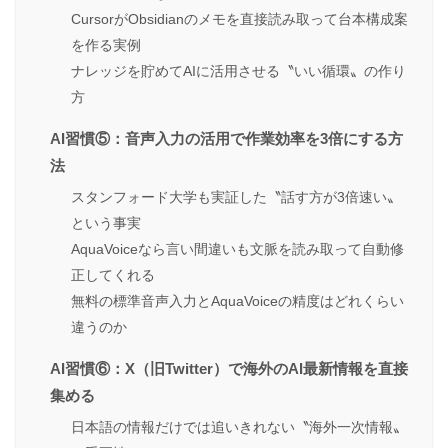
CursorがObsidianのメモを直接読み取って台本構成案
を作る実例
ナレッジを貯めてAIに活用させる〝いい循環〟の作り
方
AI習慣⑤：音声入力の活用で作業効率を3倍にする方
法
スタンフォード大学も実証した〝話す方が3倍速い〟
という事実
AquaVoiceなら言い間違いも文脈を読み取って自動修
正してくれる
無料の標準音声入力とAquaVoiceの精度はどれくらい
違うのか
AI習慣⑥：X（旧Twitter）で海外のAI最新情報を直接
集める
日本語の情報だけでは追いきれない〝海外一次情報〟