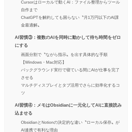
Cursorはローカルで動くAI：ファイル整理からツール
自作まで
ChatGPTを解約しても困らない〝月1万円以下のAI課
金最適解〟
AI習慣③：複数のAIを同時に動かして待ち時間をゼロ
にする
画面分割で〝ながら指示〟を出す具体的な手順
【Windows・Mac対応】
バックグラウンド実行で寝ている間にAIが仕事を完了
させる
マルチディスプレイとタブ活用でさらに効率化するコ
ツ
AI習慣④：メモはObsidianに一元化してAIに直接読み
込ませる
ObsidianとNotionの決定的な違い〝ローカル保存〟が
AI連携で有利な理由