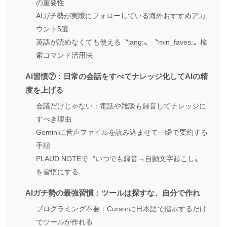
の重要性
AIガチ勢が実際にフォローしている海外おすすめアカ
ウント5選
英語が読めなくても使える〝lang:〟〝min_faves:〟検
索コマンド活用法
AI習慣⑦：日常の会話をすべてナレッジ化してAIの精
度を上げる
会議だけじゃない：電話や雑談も録音してナレッジに
すべき理由
Geminiに音声ファイルを読み込ませて一瞬で要約する
手順
PLAUD NOTEで〝いつでも録音→自動文字起こし〟
を習慣にする
AIガチ勢の最強習慣：ツールは探すな、自分で作れ
プログラミング不要：Cursorに日本語で指示するだけ
でツールが作れる