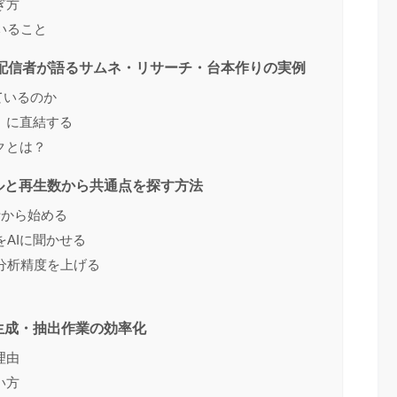
ぎ方
いること
現役配信者が語るサムネ・リサーチ・台本作りの実例
れているのか
」に直結する
クとは？
ルと再生数から共通点を探す方法
析から始める
AIに聞かせる
分析精度を上げる
生成・抽出作業の効率化
理由
い方