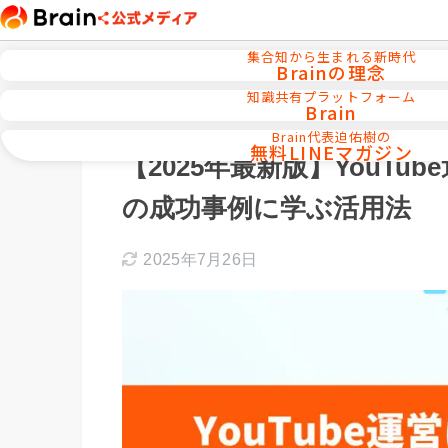
集合知から生まれる新時代
Brainの理念
知識共有プラットフォーム
Brain
ホーム
AI活用／自動化ツール
Brain代表迫佑樹の
無料LINEマガジン
【2025年最新版】YouTub
の成功事例に学ぶ活用法
2025年7月26日