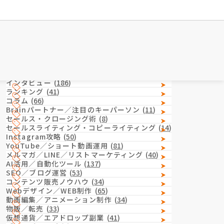
Category
カテゴリー
インタビュー
(
186
)
ランキング
(
41
)
コラム
(
66
)
Brainパートナー／注目のキーパーソン
(
11
)
セールス・クロージング術
(
8
)
セールスライティング・コピーライティング
(
14
)
Instagram攻略
(
50
)
YouTube／ショート動画運用
(
81
)
メルマガ／LINE／リストマーケティング
(
40
)
AI活用／自動化ツール
(
137
)
SEO／ブログ運営
(
53
)
コンテンツ販売ノウハウ
(
34
)
Webデザイン／WEB制作
(
65
)
動画編集／アニメーション制作
(
34
)
物販／転売
(
33
)
仮想通貨／エアドロップ副業
(
41
)