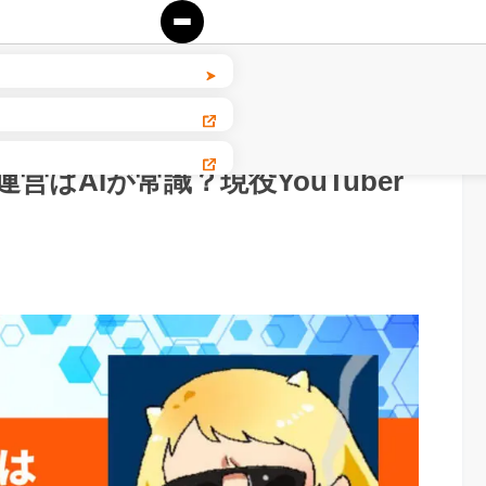
e運営はAIが常識？現役YouTuber