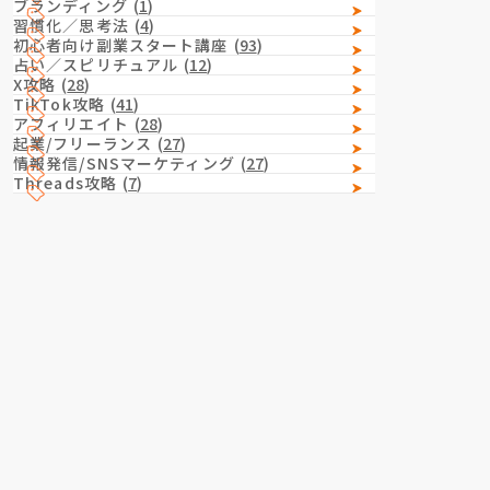
ブランディング
(
1
)
習慣化／思考法
(
4
)
初心者向け副業スタート講座
(
93
)
占い／スピリチュアル
(
12
)
X攻略
(
28
)
TikTok攻略
(
41
)
アフィリエイト
(
28
)
起業/フリーランス
(
27
)
情報発信/SNSマーケティング
(
27
)
Threads攻略
(
7
)