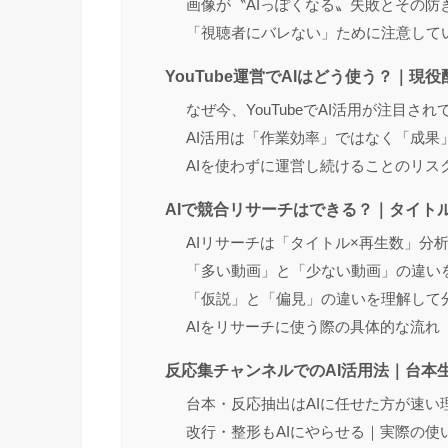
画像が〝AIっぽくなる〟失敗とその防
「視聴者にバレない」ために注意して
YouTube運営でAIはどう使う？｜
なぜ今、YouTubeでAI活用が注目さ
AI活用は「作業効率」ではなく「成果
AIを使わずに運営し続けることのリス
AIで競合リサーチはできる？｜タイト
AIリサーチは「タイトル×再生数」分
「多い動画」と「少ない動画」の違いを
「仮説」と「偏見」の違いを理解して
AIをリサーチに使う際の具体的な流れ
反応集チャンネルでのAI活用法｜台本
台本・反応抽出はAIに任せた方が速い
改行・整形もAIにやらせる｜実際の使