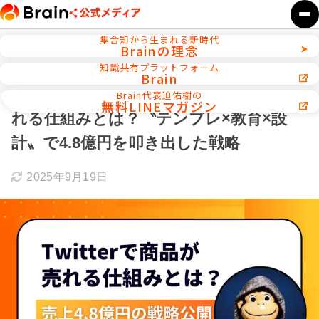
集合知から生まれる新時代
Brainの理念
ホーム
X攻略
知識共有プラットフォーム
Brain
【完全攻略】Twitter（現X）で商品が売
Brain代表迫佑樹の
無料LINEマガジン
れる仕組みとは？〝テンプレ×教育×設
計〟で4.8億円を叩き出した戦略
2025年9月19日