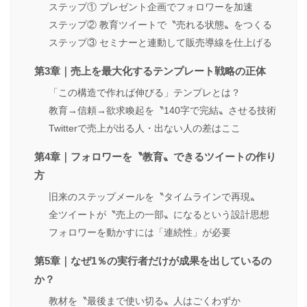
ステップ① プレゼント企画でフォロワーを加速
ステップ② 教育ツイートで〝売れる状態〟をつくる
ステップ③ セミナーと連動して販売導線を仕上げる
第3章｜売上を最大化するテンプレート戦略の正体
「この構造で作れば伸びる」テンプレとは？
教育→信頼→欲求喚起を〝140字で完結〟させる技術
Twitterで売上が出る人・出ない人の差はここ
第4章｜フォロワーを〝教育〟できるツイートの作り
方
旧来のステップメールを〝タイムラインで再現〟
全ツイートが〝売上の一部〟になるという設計思想
フォロワーを動かすには「連続性」が必要
第5章｜なぜ1％の実行者だけが成果を出しているの
か？
教材を〝最後まで使い切る〟人はごくわずか